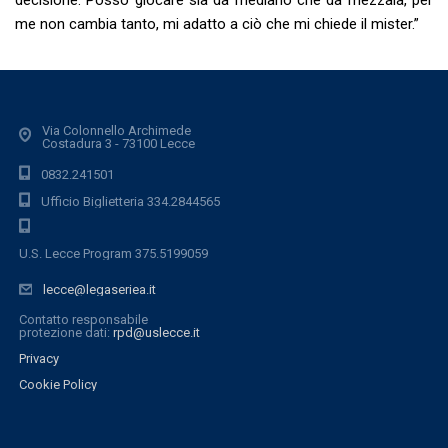
decisione. Posso giocare sia da mediano che da mezzala, per
me non cambia tanto, mi adatto a ciò che mi chiede il mister.”
Via Colonnello Archimede
Costadura 3 - 73100 Lecce
0832.241501
Ufficio Biglietteria 334.2844565
U.S. Lecce Program 375.5199059
lecce@legaseriea.it
Contatto responsabile
protezione dati:
rpd@uslecce.it
Privacy
Cookie Policy