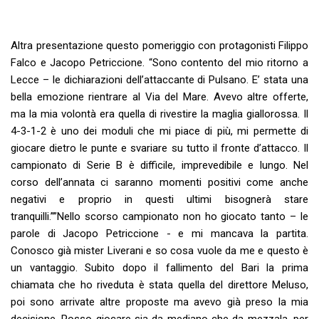
Altra presentazione questo pomeriggio con protagonisti Filippo
Falco e Jacopo Petriccione. “Sono contento del mio ritorno a
Lecce – le dichiarazioni dell’attaccante di Pulsano. E’ stata una
bella emozione rientrare al Via del Mare. Avevo altre offerte,
ma la mia volontà era quella di rivestire la maglia giallorossa. Il
4-3-1-2 è uno dei moduli che mi piace di più, mi permette di
giocare dietro le punte e svariare su tutto il fronte d’attacco. Il
campionato di Serie B è difficile, imprevedibile e lungo. Nel
corso dell’annata ci saranno momenti positivi come anche
negativi e proprio in questi ultimi bisognerà stare
tranquilli.””Nello scorso campionato non ho giocato tanto – le
parole di Jacopo Petriccione - e mi mancava la partita.
Conosco già mister Liverani e so cosa vuole da me e questo è
un vantaggio. Subito dopo il fallimento del Bari la prima
chiamata che ho riveduta è stata quella del direttore Meluso,
poi sono arrivate altre proposte ma avevo già preso la mia