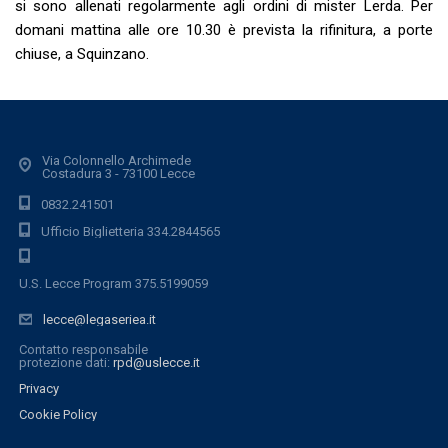
si sono allenati regolarmente agli ordini di mister Lerda. Per
domani mattina alle ore 10.30 è prevista la rifinitura, a porte
chiuse, a Squinzano.
Via Colonnello Archimede
Costadura 3 - 73100 Lecce
0832.241501
Ufficio Biglietteria 334.2844565
U.S. Lecce Program 375.5199059
lecce@legaseriea.it
Contatto responsabile
protezione dati:
rpd@uslecce.it
Privacy
Cookie Policy