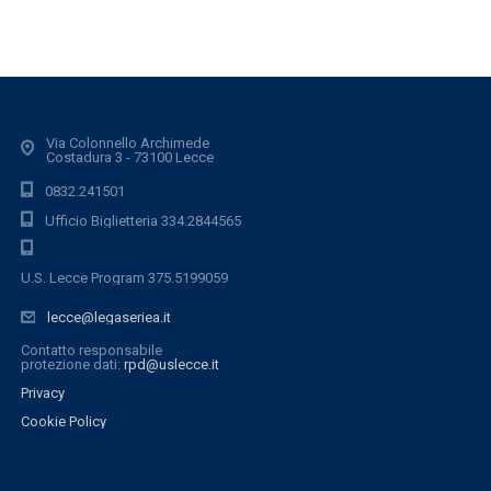
Via Colonnello Archimede
Costadura 3 - 73100 Lecce
0832.241501
Ufficio Biglietteria 334.2844565
U.S. Lecce Program 375.5199059
lecce@legaseriea.it
Contatto responsabile
protezione dati:
rpd@uslecce.it
Privacy
Cookie Policy