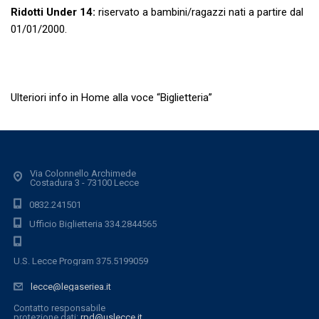
Ridotti Under 14
:
riservato a bambini/ragazzi nati a partire dal
01/01/2000.
Ulteriori info in Home alla voce “Biglietteria”
Via Colonnello Archimede
Costadura 3 - 73100 Lecce
0832.241501
Ufficio Biglietteria 334.2844565
U.S. Lecce Program 375.5199059
lecce@legaseriea.it
Contatto responsabile
protezione dati:
rpd@uslecce.it