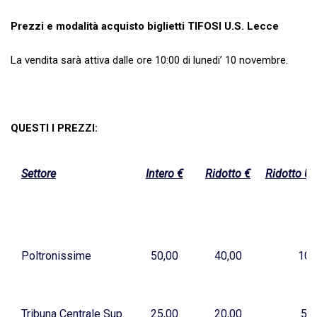
Prezzi e modalità acquisto biglietti TIFOSI U.S. Lecce
La vendita sarà attiva dalle ore 10:00 di lunedi’ 10 novembre.
QUESTI I PREZZI:
Settore
Intero €
Ridotto €
Ridotto Un
Poltronissime
50,00
40,00
10,
Tribuna Centrale Sup.
25,00
20,00
5,0