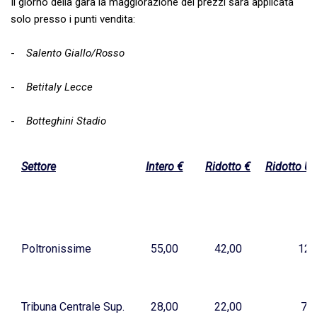
Il giorno della gara la maggiorazione dei prezzi sarà applicata
solo presso i punti vendita:
-
Salento Giallo/Rosso
-
Betitaly Lecce
-
Botteghini Stadio
Settore
Intero €
Ridotto €
Ridotto Un
Poltronissime
55,00
42,00
12,
Tribuna Centrale Sup.
28,00
22,00
7,0