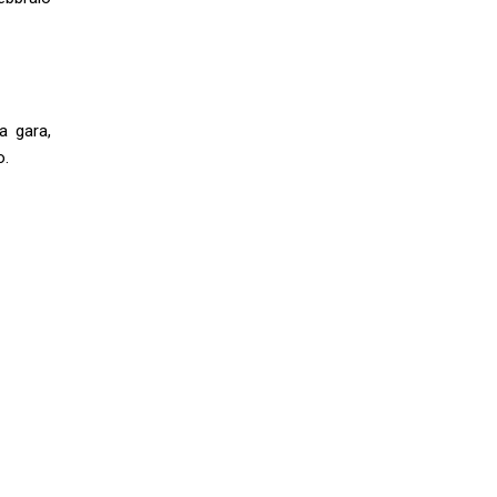
la gara,
o.