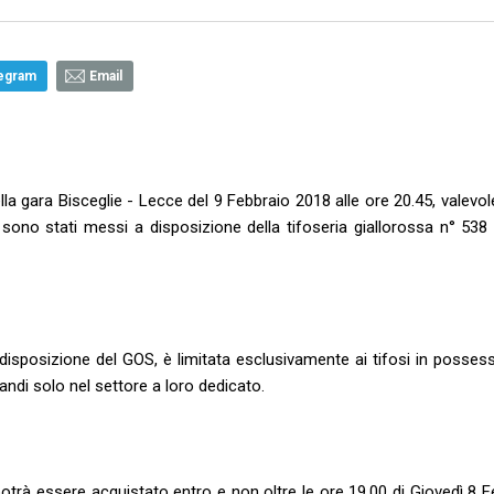
egram
Email
la gara Bisceglie - Lecce del 9 Febbraio 2018 alle ore 20.45, valevol
ono stati messi a disposizione della tifoseria giallorossa n° 538 bi
 per disposizione del GOS, è limitata esclusivamente ai tifosi in posses
andi solo nel settore a loro dedicato.
 potrà essere acquistato entro e non oltre le ore 19.00 di Giovedì 8 