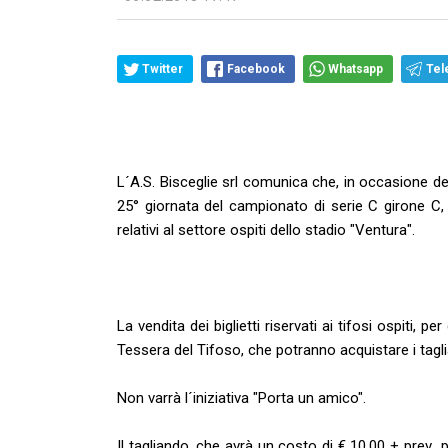
Twitter
Facebook
Whatsapp
Tel
L´A.S. Bisceglie srl comunica che, in occasione del
25° giornata del campionato di serie C girone C, s
relativi al settore ospiti dello stadio "Ventura".
La vendita dei biglietti riservati ai tifosi ospiti,
Tessera del Tifoso, che potranno acquistare i tagli
Non varrà l´iniziativa "Porta un amico".
Il tagliando, che avrà un costo di € 10,00 + prev.,