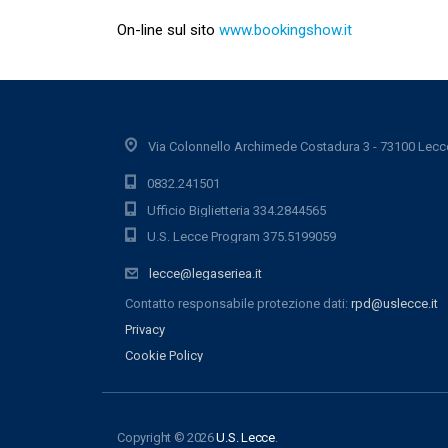
On-line sul sito
www.bookingshow.it
Via Colonnello Archimede Costadura 3 - 73100 Lecc
0832.241501
Ufficio Biglietteria 334.2844565
U.S. Lecce Program 375.5199059
lecce@legaseriea.it
Contatto responsabile protezione dati:
rpd@uslecce.it
Privacy
Cookie Policy
Copyright © 2026
U.S. Lecce
.