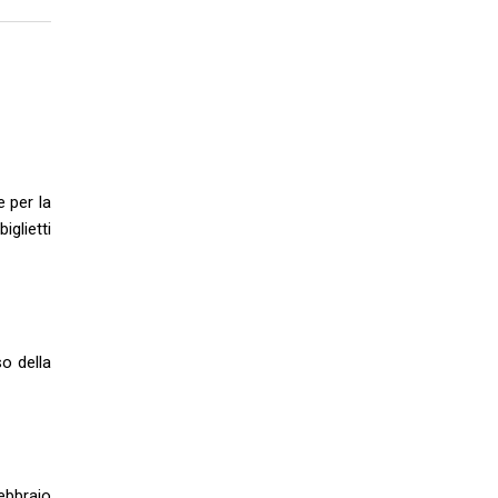
e per la
glietti
so della
Febbraio