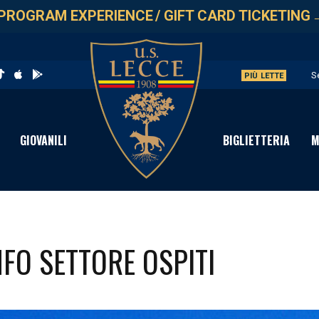
PROGRAM EXPERIENCE
/
GIFT CARD TICKETING
S
PIÙ LETTE
I
P
GIOVANILI
BIGLIETTERIA
M
N
D
INFO SETTORE OSPITI