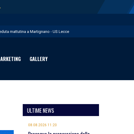
→
eduta mattutina a Martignano - US Lecce
 numeri di maglia per la Stagione Sportiva 2026/27 - US Lecce
uglia in Food è Premium Partner per il prossimo biennio - US Lecce
ARKETING
GALLERY
ota U.S. Lecce - US Lecce
omani pomeriggio l’amichevole con il Monopoli - US Lecce
ULTIME NEWS
08.08.2026 11:20