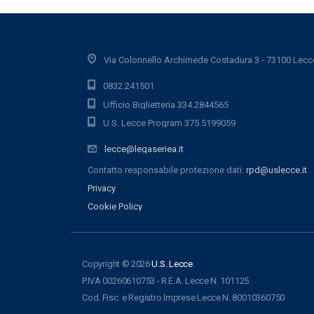
Via Colonnello Archimede Costadura 3 - 73100 Lecc
0832.241501
Ufficio Biglietteria 334.2844565
U.S. Lecce Program 375.5199059
lecce@legaseriea.it
Contatto responsabile protezione dati:
rpd@uslecce.it
Privacy
Cookie Policy
Copyright © 2026
U.S. Lecce
.
P.IVA 00260610753 - R.E.A. Lecce N. 101125
Cod. Fisc. e Registro Imprese Lecce N. 80010360750