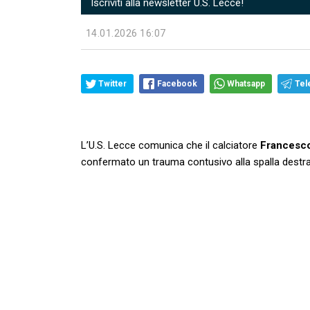
Iscriviti alla newsletter U.S. Lecce!
14.01.2026 16:07
Twitter
Facebook
Whatsapp
Tel
L’U.S. Lecce comunica che il calciatore
Francesc
confermato un trauma contusivo alla spalla destra e 