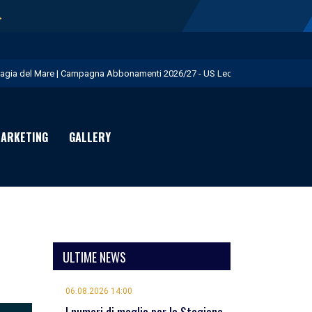
→
agia del Mare | Campagna Abbonamenti 2026/27 - US Lecce
.S. Lecce e adidas presentano il nuovo Away Kit - US Lecce
icofarma è Premium Partner per il prossimo triennio - US Lecce
ARKETING
GALLERY
rimo allenamento in giallorosso per Geubbels - US Lecce
eduta mattutina a Martignano - US Lecce
ULTIME NEWS
06.08.2026 14:00