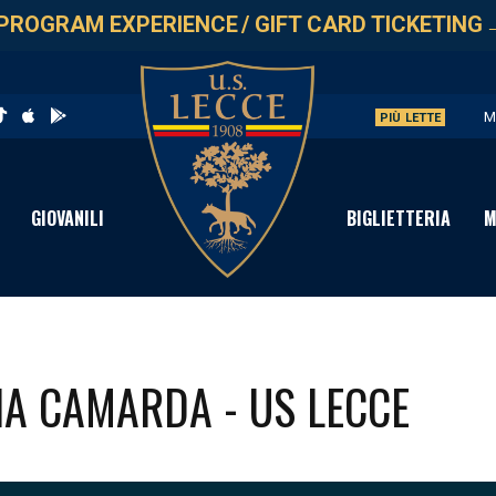
PROGRAM EXPERIENCE
/
GIFT CARD TICKETING
M
PIÙ LETTE
U
L
GIOVANILI
BIGLIETTERIA
M
P
S
IA CAMARDA - US LECCE