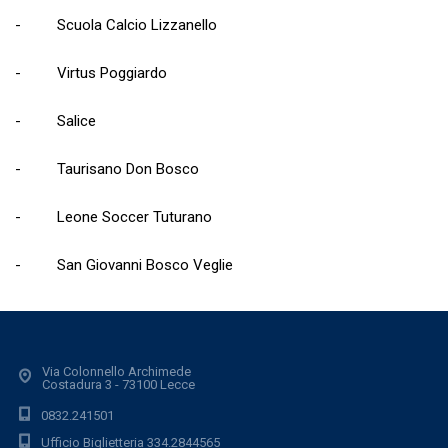
- Scuola Calcio Lizzanello
- Virtus Poggiardo
- Salice
- Taurisano Don Bosco
- Leone Soccer Tuturano
- San Giovanni Bosco Veglie
Via Colonnello Archimede
Costadura 3 - 73100 Lecce
0832.241501
Ufficio Biglietteria 334.2844565