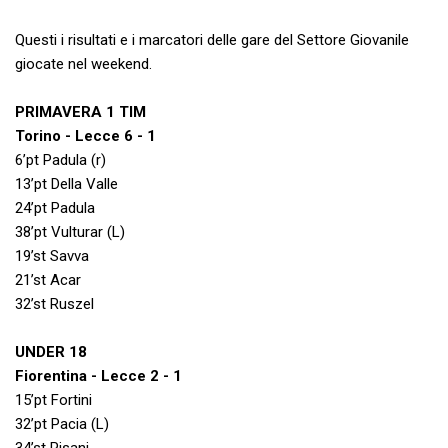
Questi i risultati e i marcatori delle gare del Settore Giovanile
giocate nel weekend.
PRIMAVERA 1 TIM
Torino - Lecce 6 - 1
6’pt Padula (r)
13’pt Della Valle
24’pt Padula
38’pt Vulturar (L)
19’st Savva
21’st Acar
32’st Ruszel
UNDER 18
Fiorentina - Lecce 2 - 1
15’pt Fortini
32’pt Pacia (L)