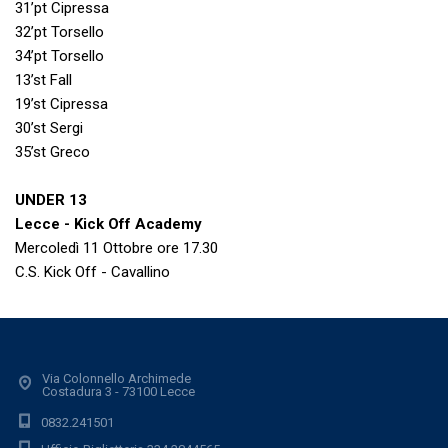
31’pt Cipressa
32’pt Torsello
34’pt Torsello
13’st Fall
19’st Cipressa
30’st Sergi
35’st Greco
UNDER 13
Lecce - Kick Off Academy
Mercoledì 11 Ottobre ore 17.30
C.S. Kick Off - Cavallino
Via Colonnello Archimede
Costadura 3 - 73100 Lecce
0832.241501