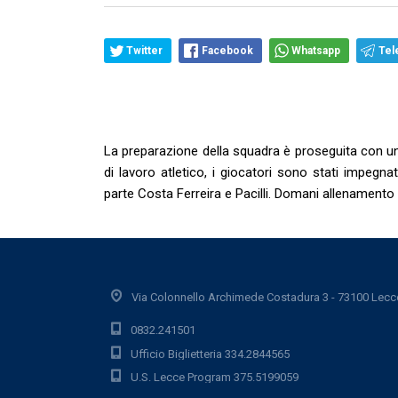
Twitter
Facebook
Whatsapp
Tel
La preparazione della squadra è proseguita con u
di lavoro atletico, i giocatori sono stati impegna
parte Costa Ferreira e Pacilli. Domani allenamento
Via Colonnello Archimede Costadura 3 - 73100 Lecc
0832.241501
Ufficio Biglietteria 334.2844565
U.S. Lecce Program 375.5199059