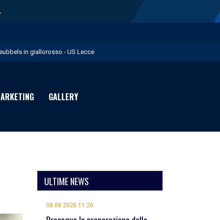
→
eubbels in giallorosso - US Lecce
e visite mediche di Willem Geubbels - US Lecce
ratravel è Premium Partner per la stagione 2026/27 - US Lecce
ARKETING
GALLERY
michevole con il Monopoli in programma domenica - US Lecce
rimavera 1: Flies in giallorosso - US Lecce
ULTIME NEWS
08.08.2026 11:20