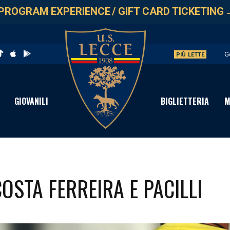
PROGRAM EXPERIENCE
/
GIFT CARD TICKETING
G
PIÙ LETTE
L
A
GIOVANILI
BIGLIETTERIA
M
A
P
OSTA FERREIRA E PACILLI