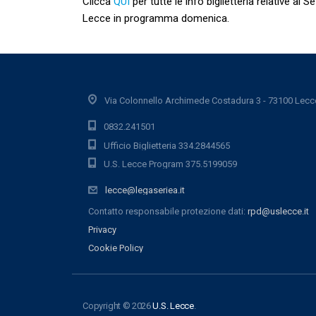
Clicca
QUI
per tutte le info biglietteria relative al 
Lecce in programma domenica.
Via Colonnello Archimede Costadura 3 - 73100 Lecc
0832.241501
Ufficio Biglietteria 334.2844565
U.S. Lecce Program 375.5199059
lecce@legaseriea.it
Contatto responsabile protezione dati:
rpd@uslecce.it
Privacy
Cookie Policy
Copyright © 2026
U.S. Lecce
.