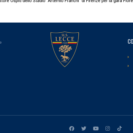
Settore Ospiti dello Stadio “Artemio Franchi” di Firenze per la gara Fior
CO
e