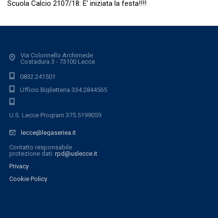
Scuola Calcio 2107/18: E' iniziata la festa!!!!
Via Colonnello Archimede
Costadura 3 - 73100 Lecce
0832.241501
Ufficio Biglietteria 334.2844565
U.S. Lecce Program 375.5199059
lecce@legaseriea.it
Contatto responsabile
protezione dati:
rpd@uslecce.it
Privacy
Cookie Policy