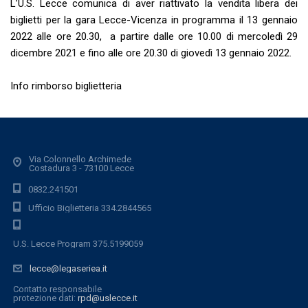
L’U.S. Lecce comunica di aver riattivato la vendita libera dei
biglietti per la gara Lecce-Vicenza in programma il
13 gennaio
2022
alle ore 20.30, a partire dalle ore
10.00 di mercoledì 29
dicembre 2021
e fino
alle ore 20.30 di giovedì 13 gennaio 2022
.
Info rimborso biglietteria
Via Colonnello Archimede
Costadura 3 - 73100 Lecce
0832.241501
Ufficio Biglietteria 334.2844565
U.S. Lecce Program 375.5199059
lecce@legaseriea.it
Contatto responsabile
protezione dati:
rpd@uslecce.it