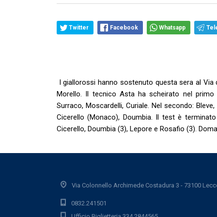
Twitter
Facebook
Whatsapp
Tel
I giallorossi hanno sostenuto questa sera al Via 
Morello. Il tecnico Asta ha scheirato nel primo 
Surraco, Moscardelli, Curiale. Nel secondo: Bleve,
Cicerello (Monaco), Doumbia. Il test è terminato
Cicerello, Doumbia (3), Lepore e Rosafio (3). Dom
Via Colonnello Archimede Costadura 3 - 73100 Lecc
0832.241501
Ufficio Biglietteria 334.2844565