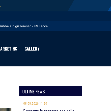
→
eubbels in giallorosso - US Lecce
e visite mediche di Willem Geubbels - US Lecce
ratravel è Premium Partner per la stagione 2026/27 - US Lecce
ARKETING
GALLERY
michevole con il Monopoli in programma domenica - US Lecce
rimavera 1: Flies in giallorosso - US Lecce
ULTIME NEWS
08.08.2026 11:20