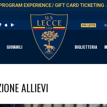
PROGRAM EXPERIENCE
/
GIFT CARD TICKETING
G
PIÙ LETTE
L
A
GIOVANILI
BIGLIETTERIA
M
A
P
IONE ALLIEVI