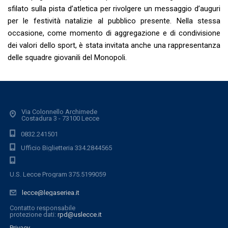
sfilato sulla pista d’atletica per rivolgere un messaggio d’auguri
per le festività natalizie al pubblico presente. Nella stessa
occasione, come momento di aggregazione e di condivisione
dei valori dello sport, è stata invitata anche una rappresentanza
delle squadre giovanili del Monopoli.
Via Colonnello Archimede
Costadura 3 - 73100 Lecce
0832.241501
Ufficio Biglietteria 334.2844565
U.S. Lecce Program 375.5199059
lecce@legaseriea.it
Contatto responsabile
protezione dati:
rpd@uslecce.it
Privacy