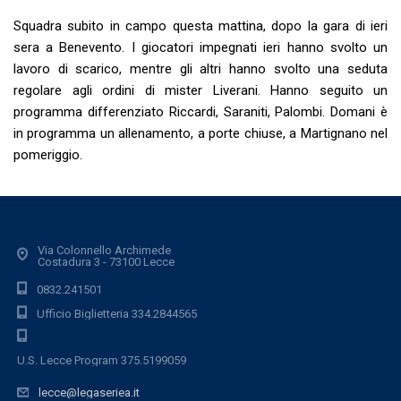
Squadra subito in campo questa mattina, dopo la gara di ieri
sera a Benevento. I giocatori impegnati ieri hanno svolto un
lavoro di scarico, mentre gli altri hanno svolto una seduta
regolare agli ordini di mister Liverani. Hanno seguito un
programma differenziato Riccardi, Saraniti, Palombi. Domani è
in programma un allenamento, a porte chiuse, a Martignano nel
pomeriggio.
Via Colonnello Archimede
Costadura 3 - 73100 Lecce
0832.241501
Ufficio Biglietteria 334.2844565
U.S. Lecce Program 375.5199059
lecce@legaseriea.it