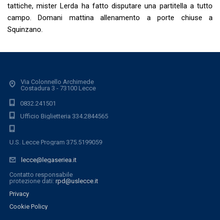
tattiche, mister Lerda ha fatto disputare una partitella a tutto
campo. Domani mattina allenamento a porte chiuse a
Squinzano.
Via Colonnello Archimede
Costadura 3 - 73100 Lecce
0832.241501
Ufficio Biglietteria 334.2844565
U.S. Lecce Program 375.5199059
lecce@legaseriea.it
Contatto responsabile
protezione dati:
rpd@uslecce.it
Privacy
Cookie Policy