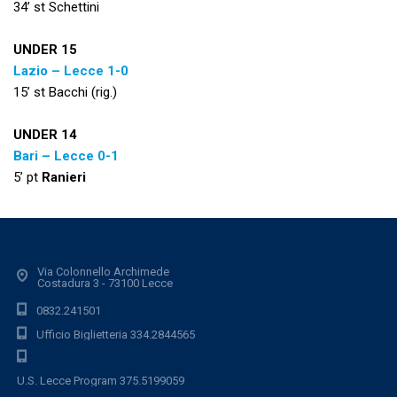
34’ st Schettini
UNDER 15
Lazio – Lecce 1-0
15’ st Bacchi (rig.)
UNDER 14
Bari – Lecce 0-1
5’ pt
Ranieri
Via Colonnello Archimede
Costadura 3 - 73100 Lecce
0832.241501
Ufficio Biglietteria 334.2844565
U.S. Lecce Program 375.5199059