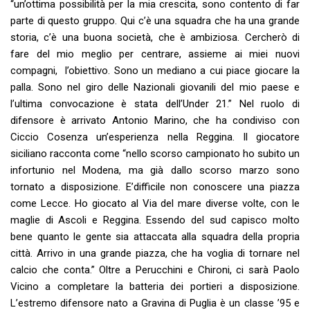
“un’ottima possibilità per la mia crescita, sono contento di far
parte di questo gruppo. Qui c’è una squadra che ha una grande
storia, c’è una buona società, che è ambiziosa. Cercherò di
fare del mio meglio per centrare, assieme ai miei nuovi
compagni, l’obiettivo. Sono un mediano a cui piace giocare la
palla. Sono nel giro delle Nazionali giovanili del mio paese e
l’ultima convocazione è stata dell’Under 21.” Nel ruolo di
difensore è arrivato Antonio Marino, che ha condiviso con
Ciccio Cosenza un’esperienza nella Reggina. Il giocatore
siciliano racconta come “nello scorso campionato ho subito un
infortunio nel Modena, ma già dallo scorso marzo sono
tornato a disposizione. E’difficile non conoscere una piazza
come Lecce. Ho giocato al Via del mare diverse volte, con le
maglie di Ascoli e Reggina. Essendo del sud capisco molto
bene quanto le gente sia attaccata alla squadra della propria
città. Arrivo in una grande piazza, che ha voglia di tornare nel
calcio che conta.” Oltre a Perucchini e Chironi, ci sarà Paolo
Vicino a completare la batteria dei portieri a disposizione.
L’estremo difensore nato a Gravina di Puglia è un classe ’95 e