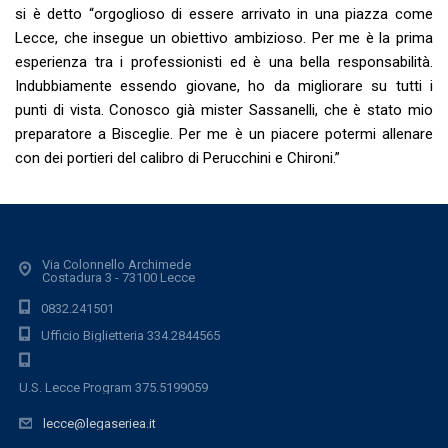
si è detto “orgoglioso di essere arrivato in una piazza come
Lecce, che insegue un obiettivo ambizioso. Per me è la prima
esperienza tra i professionisti ed è una bella responsabilità.
Indubbiamente essendo giovane, ho da migliorare su tutti i
punti di vista. Conosco già mister Sassanelli, che è stato mio
preparatore a Bisceglie. Per me è un piacere potermi allenare
con dei portieri del calibro di Perucchini e Chironi.”
Via Colonnello Archimede
Costadura 3 - 73100 Lecce
0832.241501
Ufficio Biglietteria 334.2844565
U.S. Lecce Program 375.5199059
lecce@legaseriea.it