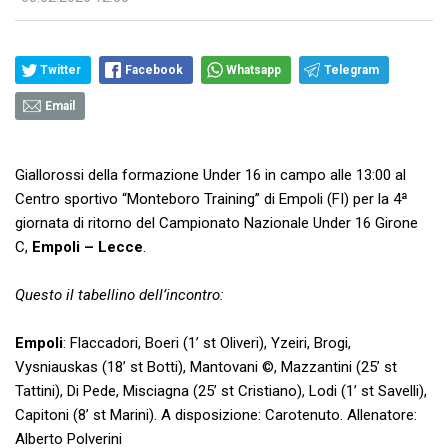
Twitter
Facebook
Whatsapp
Telegram
Email
Giallorossi della formazione Under 16 in campo alle 13:00 al
Centro sportivo “Monteboro Training” di Empoli (FI) per la 4ª
giornata di ritorno del Campionato Nazionale Under 16 Girone
C,
Empoli – Lecce
.
Questo il tabellino dell’incontro:
Empoli
: Flaccadori, Boeri (1’ st Oliveri), Yzeiri, Brogi,
Vysniauskas (18’ st Botti), Mantovani ©, Mazzantini (25’ st
Tattini), Di Pede, Misciagna (25’ st Cristiano), Lodi (1’ st Savelli),
Capitoni (8’ st Marini). A disposizione: Carotenuto. Allenatore:
Alberto Polverini