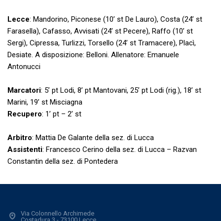
Lecce
: Mandorino, Piconese (10’ st De Lauro), Costa (24’ st
Farasella), Cafasso, Avvisati (24’ st Pecere), Raffo (10’ st
Sergi), Cipressa, Turlizzi, Torsello (24’ st Tramacere), Placì,
Desiate. A disposizione: Belloni. Allenatore: Emanuele
Antonucci
Marcatori
: 5’ pt Lodi, 8’ pt Mantovani, 25’ pt Lodi (rig.), 18’ st
Marini, 19’ st Misciagna
Recupero
: 1’ pt – 2’ st
Arbitro
: Mattia De Galante della sez. di Lucca
Assistenti
: Francesco Cerino della sez. di Lucca – Razvan
Constantin della sez. di Pontedera
Via Colonnello Archimede
Costadura 3 - 73100 Lecce