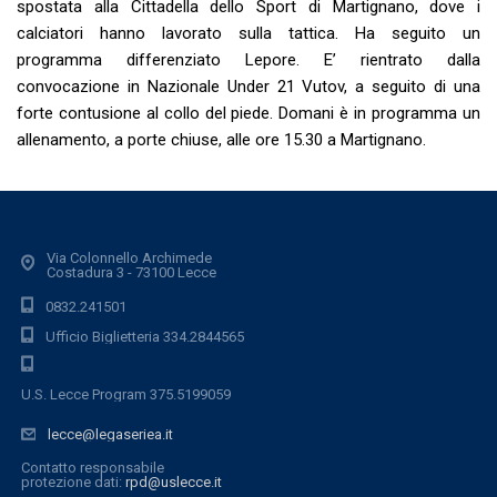
spostata alla Cittadella dello Sport di Martignano, dove i
calciatori hanno lavorato sulla tattica. Ha seguito un
programma differenziato Lepore. E’ rientrato dalla
convocazione in Nazionale Under 21 Vutov, a seguito di una
forte contusione al collo del piede. Domani è in programma un
allenamento, a porte chiuse, alle ore 15.30 a Martignano.
Via Colonnello Archimede
Costadura 3 - 73100 Lecce
0832.241501
Ufficio Biglietteria 334.2844565
U.S. Lecce Program 375.5199059
lecce@legaseriea.it
Contatto responsabile
protezione dati:
rpd@uslecce.it