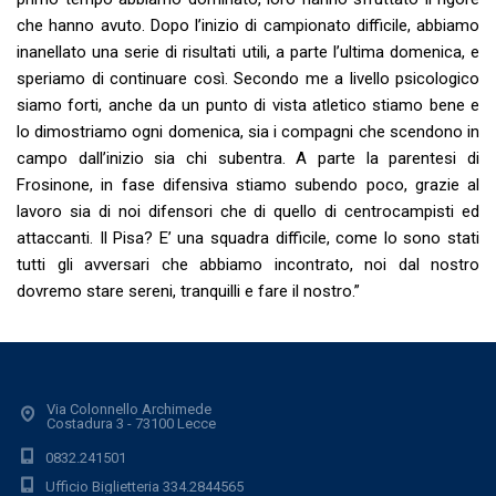
che hanno avuto. Dopo l’inizio di campionato difficile, abbiamo
inanellato una serie di risultati utili, a parte l’ultima domenica, e
speriamo di continuare così. Secondo me a livello psicologico
siamo forti, anche da un punto di vista atletico stiamo bene e
lo dimostriamo ogni domenica, sia i compagni che scendono in
campo dall’inizio sia chi subentra. A parte la parentesi di
Frosinone, in fase difensiva stiamo subendo poco, grazie al
lavoro sia di noi difensori che di quello di centrocampisti ed
attaccanti. Il Pisa? E’ una squadra difficile, come lo sono stati
tutti gli avversari che abbiamo incontrato, noi dal nostro
dovremo stare sereni, tranquilli e fare il nostro.”
Via Colonnello Archimede
Costadura 3 - 73100 Lecce
0832.241501
Ufficio Biglietteria 334.2844565