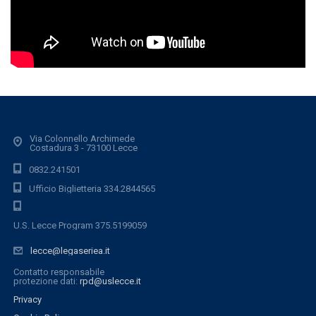
Via Colonnello Archimede
Costadura 3 - 73100 Lecce
0832.241501
Ufficio Biglietteria 334.2844565
U.S. Lecce Program 375.5199059
lecce@legaseriea.it
Contatto responsabile
protezione dati:
rpd@uslecce.it
Privacy