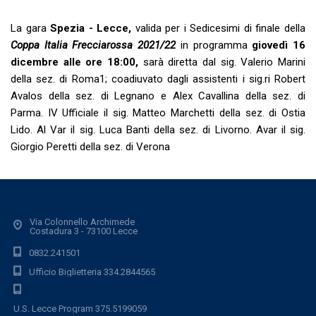
La gara
Spezia - Lecce,
valida per i Sedicesimi di finale della
Coppa Italia Frecciarossa 2021/22
in programma
giovedì 16
dicembre alle ore 18:00,
sarà diretta dal sig. Valerio Marini
della sez. di Roma1;
coadiuvato dagli a
ssistenti i sig.ri Robert
Avalos della sez. di Legnano e Alex Cavallina della sez. di
Parma. IV Ufficiale il sig. Matteo Marchetti della sez. di Ostia
Lido. Al Var il sig. Luca Banti
della sez.
di Livorno. Avar il sig.
Giorgio Peretti
della sez.
di Verona
Via Colonnello Archimede
Costadura 3 - 73100 Lecce
0832.241501
Ufficio Biglietteria 334.2844565
U.S. Lecce Program 375.5199059