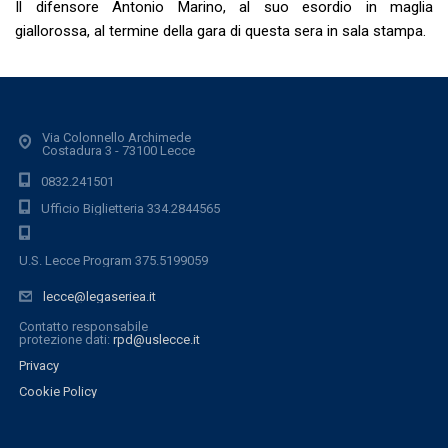
Il difensore Antonio Marino, al suo esordio in maglia
giallorossa, al termine della gara di questa sera in sala stampa.
Via Colonnello Archimede
Costadura 3 - 73100 Lecce
0832.241501
Ufficio Biglietteria 334.2844565
U.S. Lecce Program 375.5199059
lecce@legaseriea.it
Contatto responsabile
protezione dati:
rpd@uslecce.it
Privacy
Cookie Policy