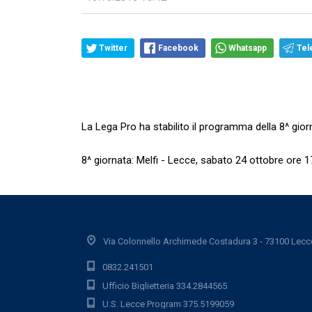
Twitter
Facebook
Whatsapp
Tel
La Lega Pro ha stabilito il programma della 8^ giorn
8^ giornata: Melfi - Lecce, sabato 24 ottobre ore 1
Via Colonnello Archimede Costadura 3 - 73100 Lecc
0832.241501
Ufficio Biglietteria 334.2844565
U.S. Lecce Program 375.5199059