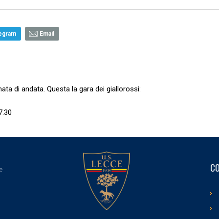
egram
Email
ata di andata. Questa la gara dei giallorossi:
7.30
CO
e