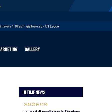
→
rimavera 1: Flies in giallorosso - US Lecce
.S. Lecce e adidas presentano il nuovo Away Kit - US Lecce
icofarma è Premium Partner per il prossimo triennio - US Lecce
ARKETING
GALLERY
rimo allenamento in giallorosso per Geubbels - US Lecce
essione Früchtl - US Lecce
ULTIME NEWS
06.08.2026 14:00