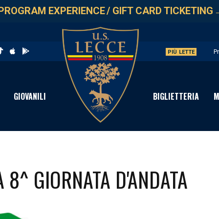
PROGRAM EXPERIENCE
/
GIFT CARD TICKETING
P
PIÙ LETTE
U
L
GIOVANILI
BIGLIETTERIA
M
P
C
A 8^ GIORNATA D'ANDATA