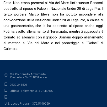
Fatic. Non erano presenti al Via del Mare l'infortunato Benassi,
costretto al riposo e Falco in Nazionale Under 20 di Lega Pro. Il
terzo portiere Marco Bleve non ha potuto rispondere alla
convocazione della Nazionale Under 20 di Lega Pro, a causa di
una gastroenterite, che lo ha costretto al riposo anche oggi.
Foti ha svolto allenamento differenziato, mentre Zappacosta è
tornato ad allenarsi con il gruppo. Domani doppio allenamento
al mattino al Via del Mare e nel pomeriggio al "Colaci" di
Calimera.
Via Colonnello Archimede
Costadura 3 - 73100 Lecce
0832.241501
Ufficio Biglietteria 334.2844565
U.S. Lecce Program 375.5199059