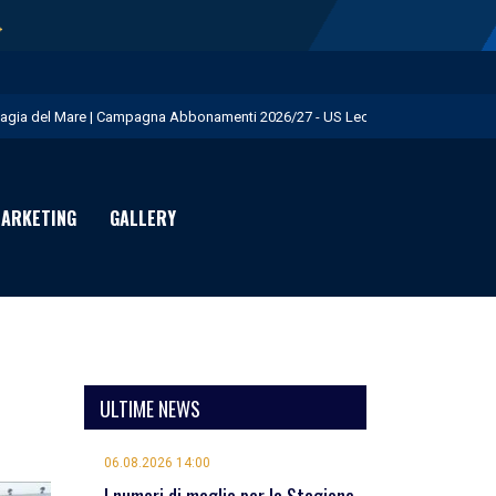
→
agia del Mare | Campagna Abbonamenti 2026/27 - US Lecce
.S. Lecce e adidas presentano il nuovo Away Kit - US Lecce
icofarma è Premium Partner per il prossimo triennio - US Lecce
ARKETING
GALLERY
rimo allenamento in giallorosso per Geubbels - US Lecce
eduta mattutina a Martignano - US Lecce
ULTIME NEWS
06.08.2026 14:00