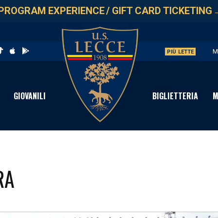
PROGRAM EXPERIENCE
/
GIFT CARD TICKETING
M
PIÙ LETTE
U
L
GIOVANILI
BIGLIETTERIA
M
P
S
RA