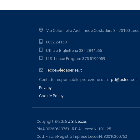
Via Colonnello Archimede Costadura 3 - 73100 Lecc
0832.241501
Ufficio Biglietteria 334.2844565
U.S. Lecce Program 375.5199059
lecce@legaseriea.it
Contatto responsabile protezione dati:
rpd@uslecce.it
Privacy
Cookie Policy
Copyright © 2026
U.S. Lecce
.
P.IVA 00260610753 - R.E.A. Lecce N. 101125
Cod. Fisc. e Registro Imprese Lecce N. 80010360750