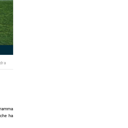
dra
ogramma
 che ha