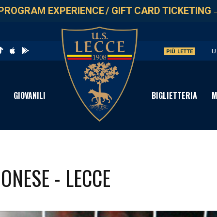
PROGRAM EXPERIENCE
/
GIFT CARD TICKETING
U
PIÙ LETTE
L
P
GIOVANILI
BIGLIETTERIA
M
C
I
BONESE - LECCE