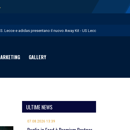
→
.S. Lecce e adidas presentano il nuovo Away Kit - US Lecce
icofarma è Premium Partner per il prossimo triennio - US Lecce
rimo allenamento in giallorosso per Geubbels - US Lecce
ARKETING
GALLERY
essione Früchtl - US Lecce
 numeri di maglia per la Stagione Sportiva 2026/27 - US Lecce
ULTIME NEWS
07.08.2026 13:39