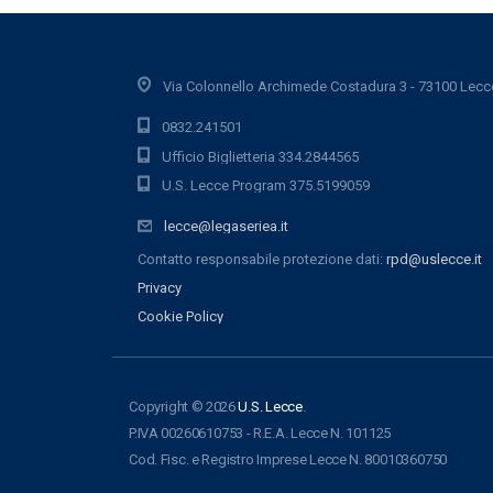
Via Colonnello Archimede Costadura 3 - 73100 Lecc
0832.241501
Ufficio Biglietteria 334.2844565
U.S. Lecce Program 375.5199059
lecce@legaseriea.it
Contatto responsabile protezione dati:
rpd@uslecce.it
Privacy
Cookie Policy
Copyright © 2026
U.S. Lecce
.
P.IVA 00260610753 - R.E.A. Lecce N. 101125
Cod. Fisc. e Registro Imprese Lecce N. 80010360750