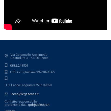
Via Colonnello Archimede
Costadura 3 - 73100 Lecce
0832.241501
Ufficio Biglietteria 334.2844565
U.S. Lecce Program 375.5199059
lecce@legaseriea.it
Contatto responsabile
protezione dati:
rpd@uslecce.it