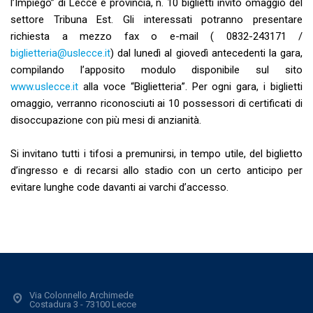
l’Impiego” di Lecce e provincia, n. 10 biglietti invito omaggio del
settore Tribuna Est. Gli interessati potranno presentare
richiesta a mezzo fax o e-mail ( 0832-243171 /
biglietteria@uslecce.it
) dal lunedì al giovedì antecedenti la gara,
compilando l’apposito modulo disponibile sul sito
www.uslecce.it
alla voce “Biglietteria”. Per ogni gara, i biglietti
omaggio, verranno riconosciuti ai 10 possessori di certificati di
disoccupazione con più mesi di anzianità.
Si invitano tutti i tifosi a premunirsi, in tempo utile, del biglietto
d’ingresso e di recarsi allo stadio con un certo anticipo per
evitare lunghe code davanti ai varchi d’accesso.
Via Colonnello Archimede
Costadura 3 - 73100 Lecce