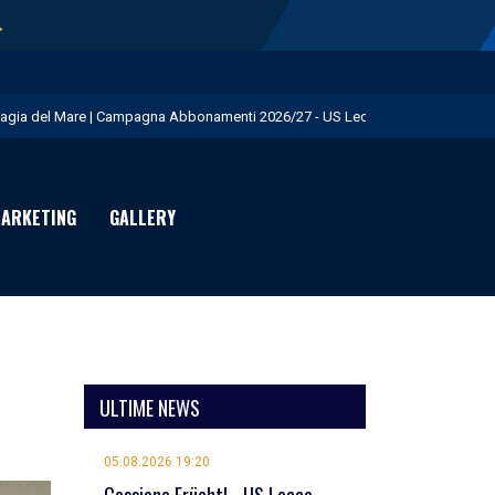
→
agia del Mare | Campagna Abbonamenti 2026/27 - US Lecce
.S. Lecce e adidas presentano il nuovo Home Kit - US Lecce
isita istituzionale al Via del Mare - US Lecce
ARKETING
GALLERY
eduta pomeridiana a Martignano - US Lecce
essione Burnete - US Lecce
ULTIME NEWS
05.08.2026 19:20