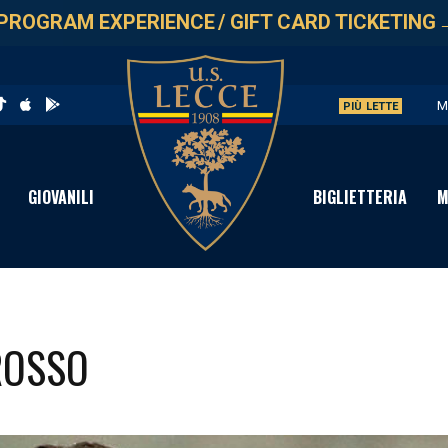
PROGRAM EXPERIENCE
/
GIFT CARD TICKETING
M
PIÙ LETTE
U
V
GIOVANILI
BIGLIETTERIA
M
S
C
ROSSO