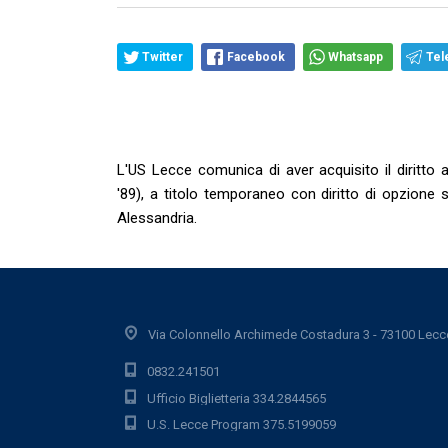
Twitter
Facebook
Whatsapp
Tel
L'US Lecce comunica di aver acquisito il diritto 
'89), a titolo temporaneo con diritto di opzione s
Alessandria.
Via Colonnello Archimede Costadura 3 - 73100 Lecc
0832.241501
Ufficio Biglietteria 334.2844565
U.S. Lecce Program 375.5199059