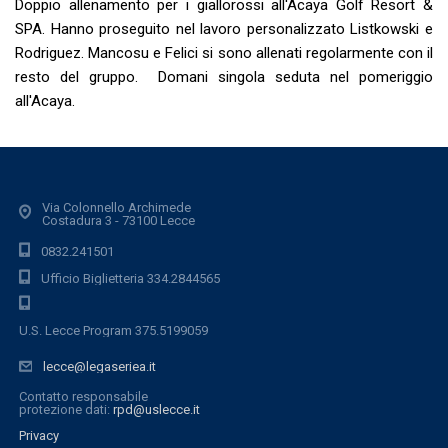
Doppio allenamento per i giallorossi all'Acaya Golf Resort &
SPA. Hanno proseguito nel lavoro personalizzato Listkowski e
Rodriguez. Mancosu e Felici si sono allenati regolarmente con il
resto del gruppo. Domani singola seduta nel pomeriggio
all'Acaya.
Via Colonnello Archimede
Costadura 3 - 73100 Lecce
0832.241501
Ufficio Biglietteria 334.2844565
U.S. Lecce Program 375.5199059
lecce@legaseriea.it
Contatto responsabile
protezione dati:
rpd@uslecce.it
Privacy