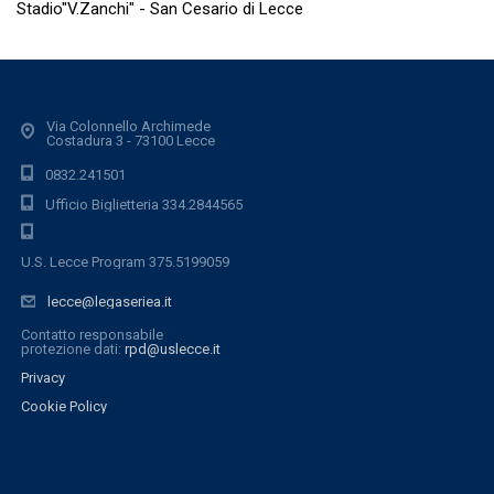
Stadio"V.Zanchi" - San Cesario di Lecce
Via Colonnello Archimede
Costadura 3 - 73100 Lecce
0832.241501
Ufficio Biglietteria 334.2844565
U.S. Lecce Program 375.5199059
lecce@legaseriea.it
Contatto responsabile
protezione dati:
rpd@uslecce.it
Privacy
Cookie Policy