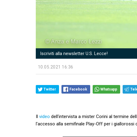
Iscriviti alla newsletter U.S. Lecce!
10.05.2021 16:36
Twitter
Facebook
Whatsapp
Tel
Il
video
dell'intervista a mister Corini al termine d
l'accesso alla semifinale Play-Off per i gialloross