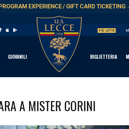
PROGRAM EXPERIENCE
/
GIFT CARD TICKETING
M
PIÙ LETTE
U
L
GIOVANILI
BIGLIETTERIA
M
P
S
GARA A MISTER CORINI