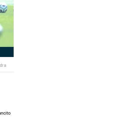
dra
ancito