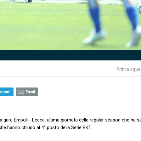
Prima squa
egram
Email
ella gara Empoli - Lecce, ultima giornata della regular season che ha s
i che hanno chiuso al 4° posto della Serie BKT.