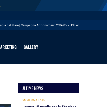
→
agia del Mare | Campagna Abbonamenti 2026/27 - US Lecce
.S. Lecce e adidas presentano il nuovo Away Kit - US Lecce
icofarma è Premium Partner per il prossimo triennio - US Lecce
ARKETING
GALLERY
rimo allenamento in giallorosso per Geubbels - US Lecce
eduta mattutina a Martignano - US Lecce
ULTIME NEWS
06.08.2026 14:00