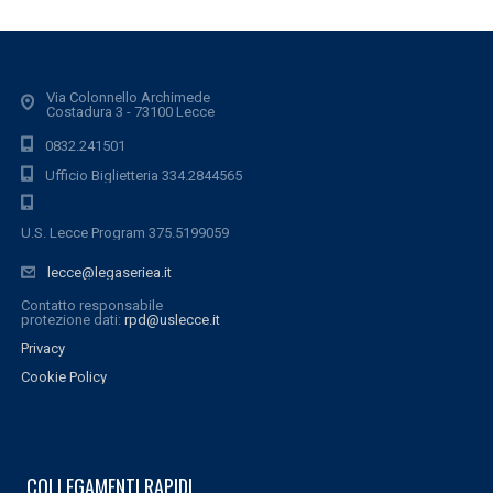
Via Colonnello Archimede
Costadura 3 - 73100 Lecce
0832.241501
Ufficio Biglietteria 334.2844565
U.S. Lecce Program 375.5199059
lecce@legaseriea.it
Contatto responsabile
protezione dati:
rpd@uslecce.it
Privacy
Cookie Policy
COLLEGAMENTI RAPIDI