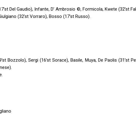
 (17’st Del Gaudio), Infante, D’ Ambrosio ©️, Formicola, Kwete (32’st Fa
iulgiano (32’st Vorraro), Bosso (17’st Russo).
 (39’st Bozzolo), Sergi (16’st Sorace), Basile, Muya, De Paolis (31’st P
anese).
e.
gliano