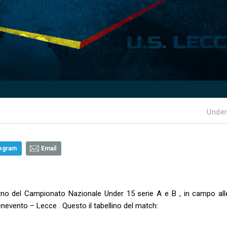
Under
egram
Email
itorno del Campionato Nazionale Under 15 serie A e B , in campo all
enevento – Lecce . Questo il tabellino del match: