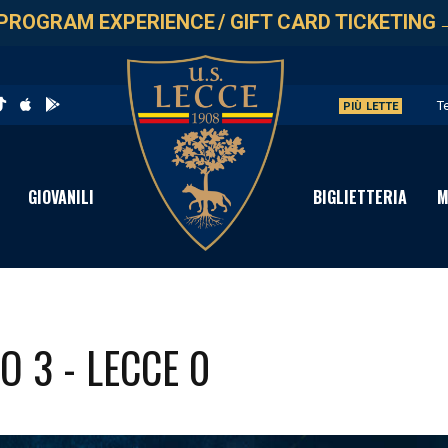
PROGRAM EXPERIENCE
/
GIFT CARD TICKETING
T
PIÙ LETTE
L
G
GIOVANILI
BIGLIETTERIA
M
L
A
O 3 - LECCE 0