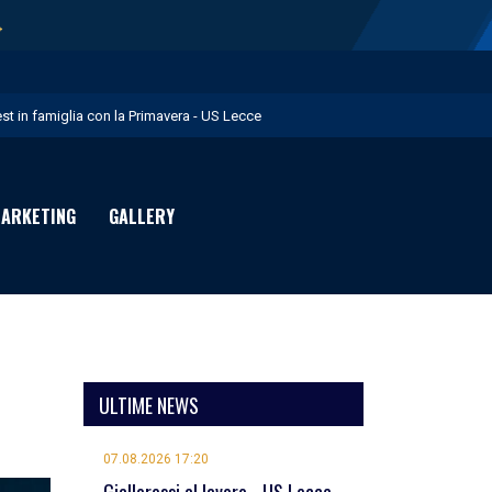
→
est in famiglia con la Primavera - US Lecce
upo in Nazionale per i Giochi del Mediterraneo - US Lecce
eubbels in giallorosso - US Lecce
ARKETING
GALLERY
e visite mediche di Willem Geubbels - US Lecce
ratravel è Premium Partner per la stagione 2026/27 - US Lecce
ULTIME NEWS
07.08.2026 17:20