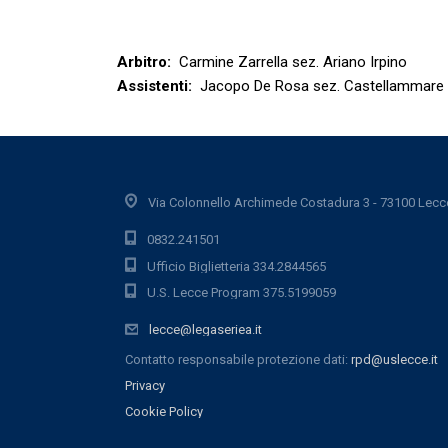
Arbitro:
Carmine Zarrella sez. Ariano Irpino
Assistenti:
Jacopo De Rosa sez. Castellammare d
Via Colonnello Archimede Costadura 3 - 73100 Lecc
0832.241501
Ufficio Biglietteria 334.2844565
U.S. Lecce Program 375.5199059
lecce@legaseriea.it
Contatto responsabile protezione dati:
rpd@uslecce.it
Privacy
Cookie Policy