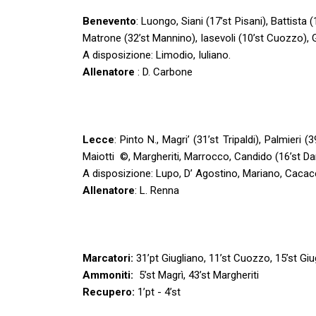
Benevento
: Luongo, Siani (17’st Pisani), Battista
Matrone (32’st Mannino), Iasevoli (10’st Cuozzo), G
A disposizione: Limodio, Iuliano.
Allenatore
: D. Carbone
Lecce
: Pinto N., Magri’ (31’st Tripaldi), Palmieri
Maiotti ©️, Margheriti, Marrocco, Candido (16’st D
A disposizione: Lupo, D’ Agostino, Mariano, Cacac
Allenatore
: L. Renna
Marcatori:
31’pt Giugliano, 11’st Cuozzo, 15’st Giu
Ammoniti:
5’st Magrì, 43’st Margheriti
Recupero:
1’pt - 4’st