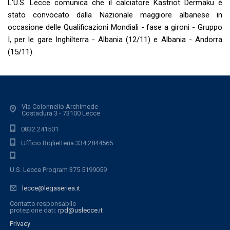
L'U.S. Lecce comunica che il calciatore Kastriot Dermaku è
stato convocato dalla Nazionale maggiore albanese in
occasione delle Qualificazioni Mondiali - fase a gironi - Gruppo
I, per le gare Inghilterra - Albania (12/11) e Albania - Andorra
(15/11).
Via Colonnello Archimede
Costadura 3 - 73100 Lecce
0832.241501
Ufficio Biglietteria 334.2844565
U.S. Lecce Program 375.5199059
lecce@legaseriea.it
Contatto responsabile
protezione dati:
rpd@uslecce.it
Privacy