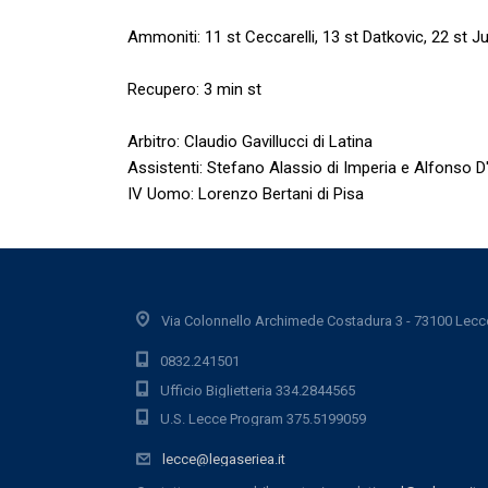
Ammoniti: 11 st Ceccarelli, 13 st Datkovic, 22 st Ju
Recupero: 3 min st
Arbitro: Claudio Gavillucci di Latina
Assistenti: Stefano Alassio di Imperia e Alfonso 
IV Uomo: Lorenzo Bertani di Pisa
Via Colonnello Archimede Costadura 3 - 73100 Lecc
0832.241501
Ufficio Biglietteria 334.2844565
U.S. Lecce Program 375.5199059
lecce@legaseriea.it