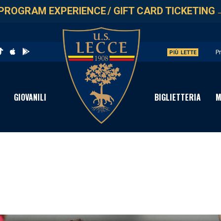
PROGRAM EXPERIENCE
/
GIFT CARD TICKETING
P
PIÙ LETTE
U
L
GIOVANILI
BIGLIETTERIA
M
P
C