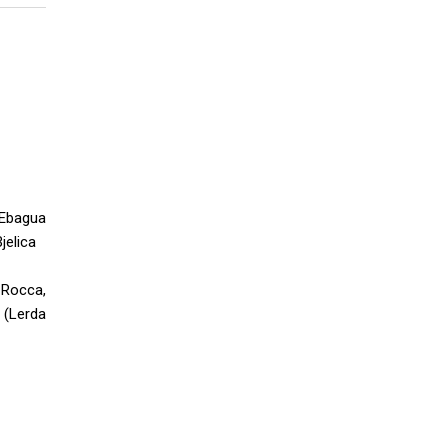
, Ebagua
jelica
 Rocca,
i (Lerda