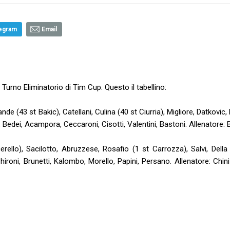
egram
Email
 Turno Eliminatorio di Tim Cup. Questo il tabellino:
e (43 st Bakic), Catellani, Culina (40 st Ciurria), Migliore, Datkovic
 Bedei, Acampora, Ceccaroni, Cisotti, Valentini, Bastoni. Allenatore: B
rello), Sacilotto, Abruzzese, Rosafio (1 st Carrozza), Salvi, Della
hironi, Brunetti, Kalombo, Morello, Papini, Persano. Allenatore: Chin