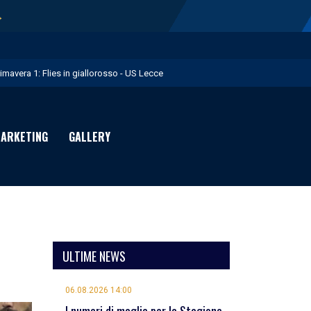
→
rimavera 1: Flies in giallorosso - US Lecce
.S. Lecce e adidas presentano il nuovo Away Kit - US Lecce
icofarma è Premium Partner per il prossimo triennio - US Lecce
ARKETING
GALLERY
rimo allenamento in giallorosso per Geubbels - US Lecce
essione Früchtl - US Lecce
ULTIME NEWS
06.08.2026 14:00