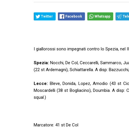
Twitter
Facebook
Whatsapp
Tel
I giallorossi sono impegnati contro lo Spezia, nel II
Spezia:
Nocchi, De Col, Ceccarelli, Sammarco, Juand
(22 st Ardemagni), Schiattarella. A disp: Bazzucchi,
Lecce:
Bleve, Donida, Lopez, Amodio (43 st Cice
Moscardelli (38 st Bogliacino), Doumbia. A disp: C
squal.)
Marcatore: 41 st De Col