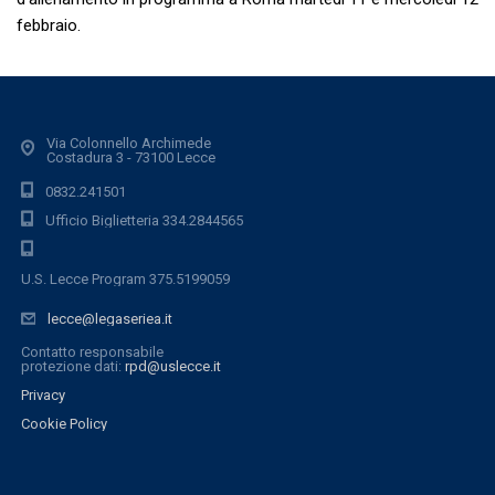
febbraio.
Via Colonnello Archimede
Costadura 3 - 73100 Lecce
0832.241501
Ufficio Biglietteria 334.2844565
U.S. Lecce Program 375.5199059
lecce@legaseriea.it
Contatto responsabile
protezione dati:
rpd@uslecce.it
Privacy
Cookie Policy