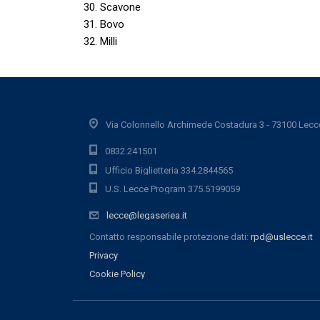
30. Scavone
31. Bovo
32. Milli
Via Colonnello Archimede Costadura 3 - 73100 Lecc
0832.241501
Ufficio Biglietteria 334.2844565
U.S. Lecce Program 375.5199059
lecce@legaseriea.it
Contatto responsabile protezione dati:
rpd@uslecce.it
Privacy
Cookie Policy