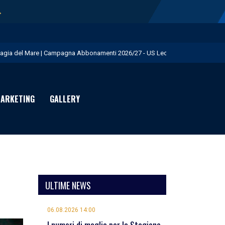
→
agia del Mare | Campagna Abbonamenti 2026/27 - US Lecce
.S. Lecce e adidas presentano il nuovo Away Kit - US Lecce
icofarma è Premium Partner per il prossimo triennio - US Lecce
ARKETING
GALLERY
rimo allenamento in giallorosso per Geubbels - US Lecce
eduta mattutina a Martignano - US Lecce
ULTIME NEWS
06.08.2026 14:00