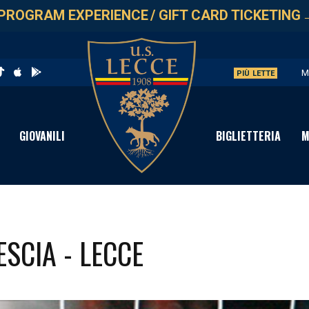
PROGRAM EXPERIENCE
/
GIFT CARD TICKETING
M
PIÙ LETTE
U
L
GIOVANILI
BIGLIETTERIA
M
P
S
SCIA - LECCE