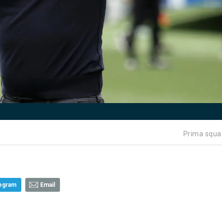
Prima squa
egram
Email