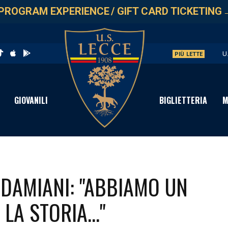
PROGRAM EXPERIENCE
/
GIFT CARD TICKETING
U
PIÙ LETTE
L
P
GIOVANILI
BIGLIETTERIA
M
C
I
 DAMIANI: "ABBIAMO UN
A STORIA..."