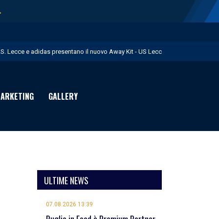
→
.S. Lecce e adidas presentano il nuovo Away Kit - US Lecce
icofarma è Premium Partner per il prossimo triennio - US Lecce
rimo allenamento in giallorosso per Geubbels - US Lecce
ARKETING
GALLERY
essione Früchtl - US Lecce
 numeri di maglia per la Stagione Sportiva 2026/27 - US Lecce
ULTIME NEWS
07.08.2026 13:39