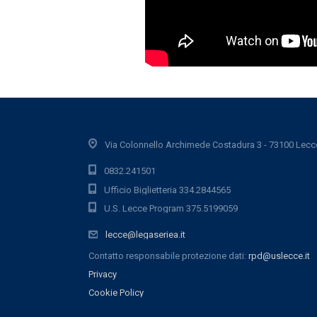
Via Colonnello Archimede Costadura 3 - 73100 Lecc
0832.241501
Ufficio Biglietteria 334.2844565
U.S. Lecce Program 375.5199059
lecce@legaseriea.it
Contatto responsabile protezione dati:
rpd@uslecce.it
Privacy
Cookie Policy