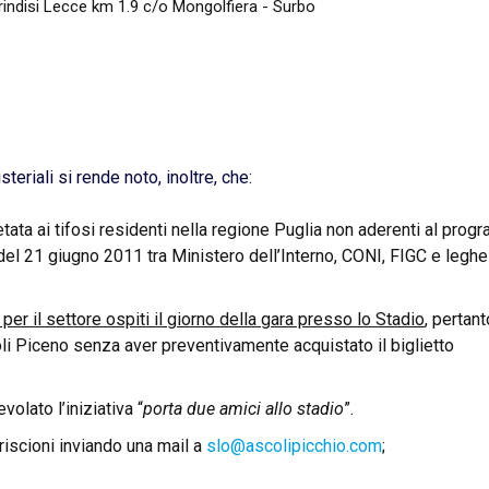
rindisi Lecce km 1.9 c/o Mongolfiera - Surbo
eriali si rende noto, inoltre, che:
etata ai tifosi residenti nella regione Puglia non aderenti al pro
del 21 giugno 2011 tra Ministero dell’Interno, CONI, FIGC e leghe
 per il settore ospiti il giorno della gara presso lo Stadio
, pertant
li Piceno senza aver preventivamente acquistato il biglietto
olato l’iniziativa “
porta due amici allo stadio
”.
riscioni inviando una mail a
slo@ascolipicchio.com
;