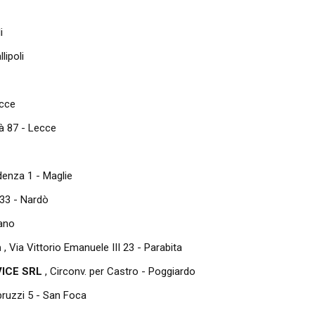
i
lipoli
ecce
tà 87 - Lecce
denza 1 - Maglie
 33 - Nardò
iano
n
, Via Vittorio Emanuele III 23 - Parabita
VICE SRL
, Circonv. per Castro - Poggiardo
bruzzi 5 - San Foca