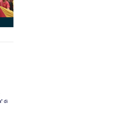
P
” di