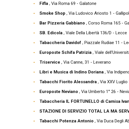
Fifla
, Via Roma 69 - Galatone
Smoke Shop
, Via Ludovico Ariosto 1 - Gallipol
Bar Pizzeria Gabbiano
, Corso Roma 165 - Gal
SB. Edicola
, Viale Della Libertà 136/D - Lecce
Tabaccheria Davidof
, Piazzale Rudiae 11 - L
Europoste Schifa Patrizia
, Viale dell'Universi
Triservice
, Via Canne, 31 - Leverano
Libri e Musica di Indino Doriana
, Via Indipen
Tabacchi Fiorito Alessandra
, Via XXV Luglio
Europoste Neviano
, Via Umberto 1° 26 - Nev
Tabaccheria IL FORTUNELLO di Camisa Iva
STAZIONE DI SERVIZIO TOTAL LA MA SER
Tabacchi Potenza Antonio
, Via Duca Degli A