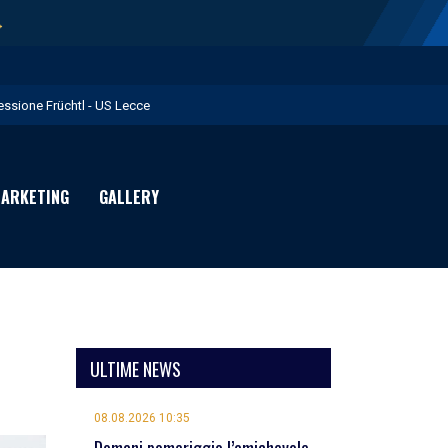
→
essione Früchtl - US Lecce
eduta mattutina a Martignano - US Lecce
 numeri di maglia per la Stagione Sportiva 2026/27 - US Lecce
ARKETING
GALLERY
uglia in Food è Premium Partner per il prossimo biennio - US Lecce
iallorossi al lavoro - US Lecce
ULTIME NEWS
08.08.2026 10:35