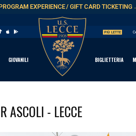
PROGRAM EXPERIENCE
/
GIFT CARD TICKETING
C
PIÙ LETTE
S
I
GIOVANILI
BIGLIETTERIA
M
P
G
ER ASCOLI - LECCE