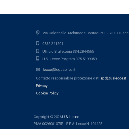
Via Colonnello Archimede Costadura 3 - 73100 Lecc
0832.241501
Ufficio Biglietteria 334.2844565
U.S. Lecce Program 375.5199059
lecce@legaseriea.it
Contatto responsabile protezione dati:
rpd@uslecce.it
Privacy
Cookie Policy
Copyright © 2026
U.S. Lecce
.
P.IVA 00260610753 - R.E.A. Lecce N. 101125