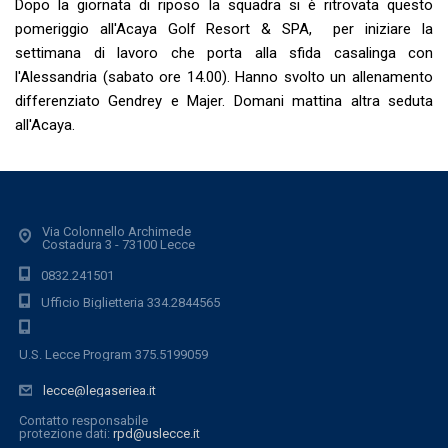
Dopo la giornata di riposo la squadra si è ritrovata questo
pomeriggio all'Acaya Golf Resort & SPA, per iniziare la
settimana di lavoro che porta alla sfida casalinga con
l'Alessandria (sabato ore 14.00). Hanno svolto un allenamento
differenziato Gendrey e Majer. Domani mattina altra seduta
all'Acaya.
Via Colonnello Archimede
Costadura 3 - 73100 Lecce
0832.241501
Ufficio Biglietteria 334.2844565
U.S. Lecce Program 375.5199059
lecce@legaseriea.it
Contatto responsabile
protezione dati:
rpd@uslecce.it