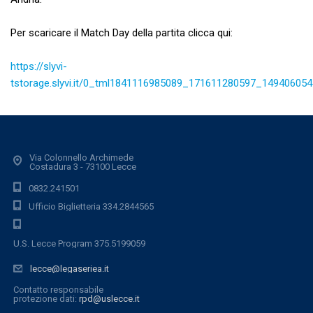
Per scaricare il Match Day della partita clicca qui:
https://slyvi-
tstorage.slyvi.it/0_tml1841116985089_171611280597_149406054
Via Colonnello Archimede
Costadura 3 - 73100 Lecce
0832.241501
Ufficio Biglietteria 334.2844565
U.S. Lecce Program 375.5199059
lecce@legaseriea.it
Contatto responsabile
protezione dati:
rpd@uslecce.it