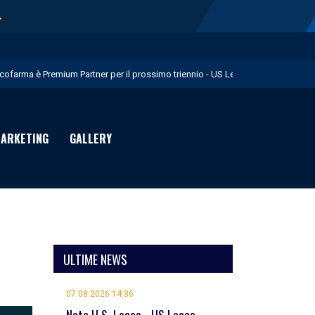
→
icofarma è Premium Partner per il prossimo triennio - US Lecce
rimo allenamento in giallorosso per Geubbels - US Lecce
essione Früchtl - US Lecce
ARKETING
GALLERY
eduta mattutina a Martignano - US Lecce
uglia in Food è Premium Partner per il prossimo biennio - US Lecce
ULTIME NEWS
07.08.2026 14:36