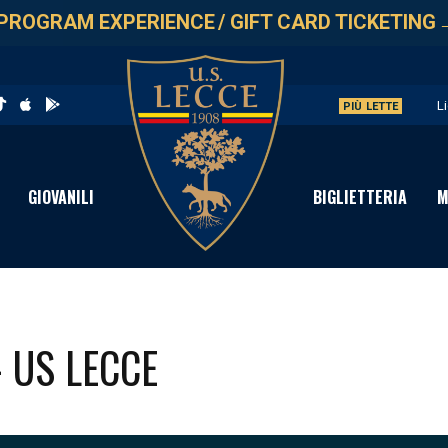
PROGRAM EXPERIENCE
/
GIFT CARD TICKETING
L
PIÙ LETTE
P
C
GIOVANILI
BIGLIETTERIA
M
S
P
- US LECCE