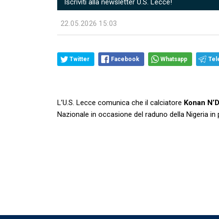
Iscriviti alla newsletter U.S. Lecce!
22.05.2026 15:03
Twitter
Facebook
Whatsapp
Tel
L’U.S. Lecce comunica che il calciatore
Konan
N’D
Nazionale in occasione del raduno della Nigeria i