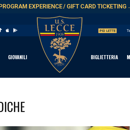
PROGRAM EXPERIENCE
/
GIFT CARD TICKETING
T
PIÙ LETTE
L
G
GIOVANILI
BIGLIETTERIA
M
L
A
DICHE