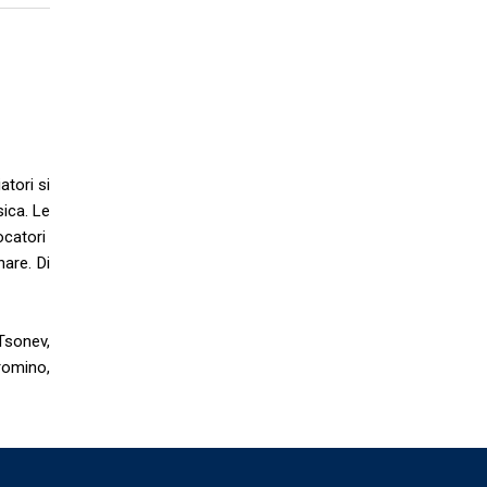
atori si
sica. Le
ocatori
nare. Di
Tsonev,
romino,