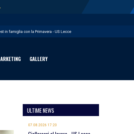
→
est in famiglia con la Primavera - US Lecce
upo in Nazionale per i Giochi del Mediterraneo - US Lecce
eubbels in giallorosso - US Lecce
ARKETING
GALLERY
e visite mediche di Willem Geubbels - US Lecce
ratravel è Premium Partner per la stagione 2026/27 - US Lecce
ULTIME NEWS
07.08.2026 17:20