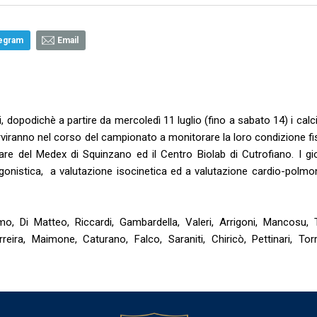
egram
Email
, dopodichè a partire da mercoledì 11 luglio (fino a sabato 14) i calci
rviranno nel corso del campionato a monitorare la loro condizione fi
are del Medex di Squinzano ed il Centro Biolab di Cutrofiano. I gi
à agonistica, a valutazione isocinetica ed a valutazione cardio-polmo
mo, Di Matteo, Riccardi, Gambardella, Valeri, Arrigoni, Mancosu, 
rreira, Maimone, Caturano, Falco, Saraniti, Chiricò, Pettinari, Tor