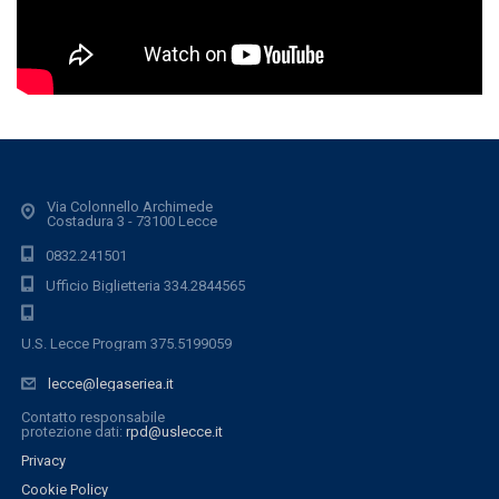
Via Colonnello Archimede
Costadura 3 - 73100 Lecce
0832.241501
Ufficio Biglietteria 334.2844565
U.S. Lecce Program 375.5199059
lecce@legaseriea.it
Contatto responsabile
protezione dati:
rpd@uslecce.it
Privacy
Cookie Policy