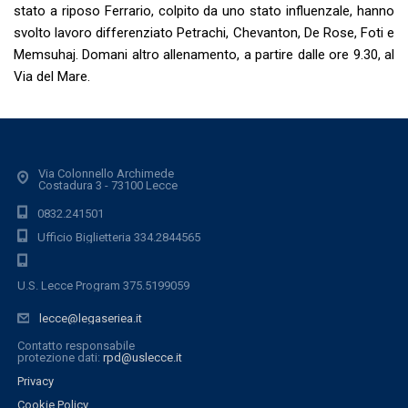
stato a riposo Ferrario, colpito da uno stato influenzale, hanno
svolto lavoro differenziato Petrachi, Chevanton, De Rose, Foti e
Memsuhaj. Domani altro allenamento, a partire dalle ore 9.30, al
Via del Mare.
Via Colonnello Archimede
Costadura 3 - 73100 Lecce
0832.241501
Ufficio Biglietteria 334.2844565
U.S. Lecce Program 375.5199059
lecce@legaseriea.it
Contatto responsabile
protezione dati:
rpd@uslecce.it
Privacy
Cookie Policy