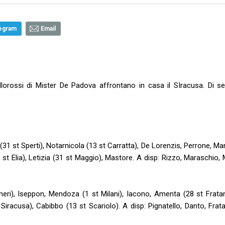
egram
Email
llorossi di Mister De Padova affrontano in casa il SIracusa. Di seg
(31 st Sperti), Notarnicola (13 st Carratta), De Lorenzis, Perrone, M
t Elia), Letizia (31 st Maggio), Mastore. A disp: Rizzo, Maraschio, 
eri), Iseppon, Mendoza (1 st Milani), Iacono, Amenta (28 st Fratan
iracusa), Cabibbo (13 st Scariolo). A disp: Pignatello, Danto, Frata