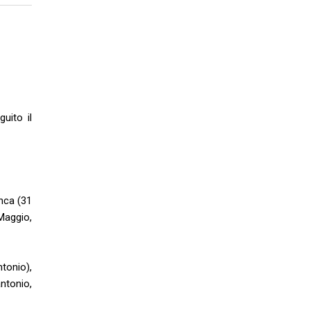
uito il
anca (31
Maggio,
tonio),
ntonio,