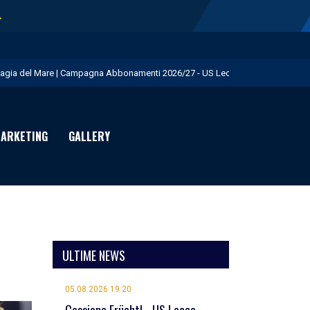
→
agia del Mare | Campagna Abbonamenti 2026/27 - US Lecce
.S. Lecce e adidas presentano il nuovo Home Kit - US Lecce
isita istituzionale al Via del Mare - US Lecce
ARKETING
GALLERY
eduta pomeridiana a Martignano - US Lecce
essione Burnete - US Lecce
ULTIME NEWS
05.08.2026 19:20