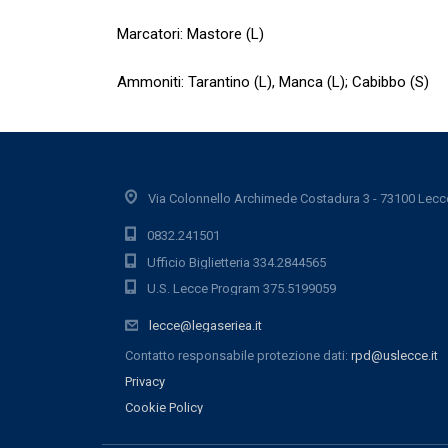
Marcatori: Mastore (L)
Ammoniti: Tarantino (L), Manca (L); Cabibbo (S)
Via Colonnello Archimede Costadura 3 - 73100 Lecc
0832.241501
Ufficio Biglietteria 334.2844565
U.S. Lecce Program 375.5199059
lecce@legaseriea.it
Contatto responsabile protezione dati:
rpd@uslecce.it
Privacy
Cookie Policy