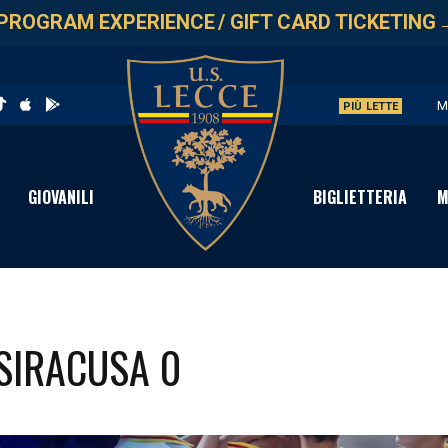
PROGRAM EXPERIENCE
/
GIFT CARD TICKETING
M
PIÙ LETTE
U
V
GIOVANILI
BIGLIETTERIA
M
S
C
 SIRACUSA 0