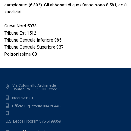
campionato (6.802). Gli abbonati di quest’anno sono 8.581, così
suddivisi:
Curva Nord 5078
Tribuna Est 1512
Tribuna Centrale Inferiore 985
Tribuna Centrale Superiore 937
Poltronissime 68
Via Colonnello Archimede
Costadura 3 - 73100 Lecce
0832.241501
Ufficio Biglietteria 334.2844565
U.S. Lecce Program 375.5199059